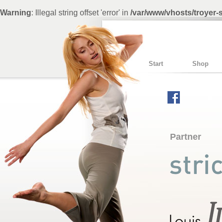
Warning
: Illegal string offset 'error' in
/var/www/vhosts/troyer
Start
Shop
Partner