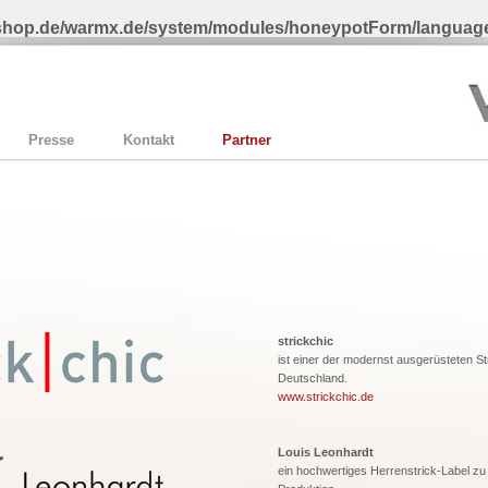
-shop.de/warmx.de/system/modules/honeypotForm/language
Presse
Kontakt
Partner
strickchic
ist einer der modernst ausgerüsteten St
Deutschland.
www.strickchic.de
Louis Leonhardt
ein hochwertiges Herrenstrick-Label z