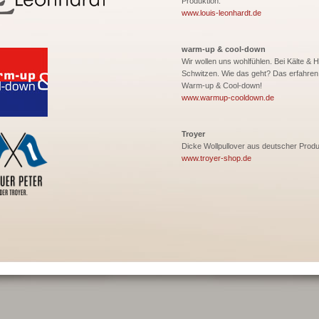
Produktion.
www.louis-leonhardt.de
warm-up & cool-down
Wir wollen uns wohlfühlen. Bei Kälte & H
Schwitzen. Wie das geht? Das erfahren 
Warm-up & Cool-down!
www.warmup-cooldown.de
Troyer
Dicke Wollpullover aus deutscher Produ
www.troyer-shop.de