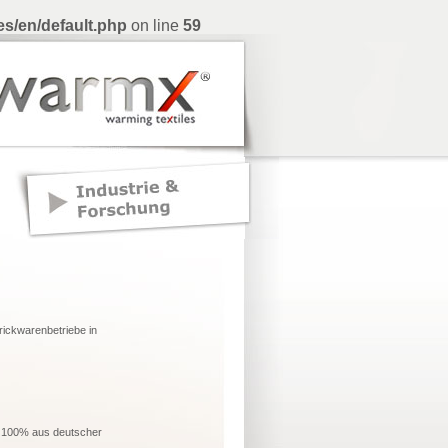
s/en/default.php
on line
59
rickwarenbetriebe in
u 100% aus deutscher