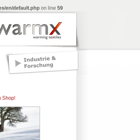
s/en/default.php
on line
59
n
Shop
!