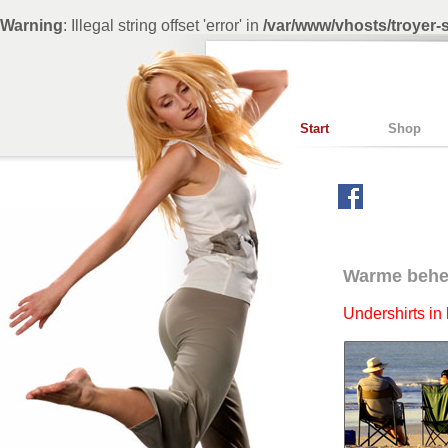
Warning
: Illegal string offset 'error' in
/var/www/vhosts/troyer
Start
Shop
Warme behei
Undershirts in