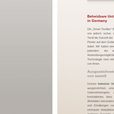
Beheizbare Unt
in Germany
Die „Smart Textiles“-
uns jedoch sicher, 
Textil die Zukunft der
Pionier auf dem Gebiet
dabei. Wir haben eine
patentiert, der
Anwendungsmöglich
Technologie sind viel
von ihnen.
Ausgezeichnete
von warmX
Unsere
beheizte U
ausgezeichnet, un
Unternehmergeist.
konstatierten, dass
Aktivitäten besonders
und Erkältungen vo
vertrauen beispiels