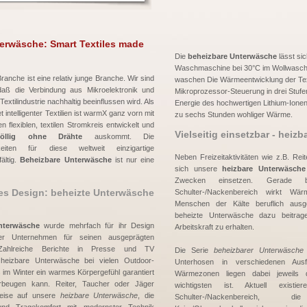
erwäsche: Smart Textiles made
Die
beheizbare Unterwäsche
lässt si
Waschmaschine bei 30°C im Wollwaschg
Branche ist eine relativ junge Branche. Wir sind
waschen
Die Wärmeentwicklung der Text
daß die Verbindung aus Mikroelektronik und
Mikroprozessor-Steuerung in drei Stufe
 Textilindustrie nachhaltig beeinflussen wird. Als
Energie des hochwertigen Lithium-Ionen-
 intelligenter Textilien ist warmX ganz vorn mit
zu sechs Stunden wohliger Wärme.
n flexiblen, textilen Stromkreis entwickelt und
Vielseitig einsetzbar - heiz
völlig ohne Drähte
auskommt. Die
keiten für diese weltweit einzigartige
Neben Freizeitaktivitäten wie z.B. Rei
fältig.
Beheizbare Unterwäsche
ist nur eine
sich unsere
heizbare Unterwäsche
Zwecken einsetzen. Gerade 
s Design: beheizte Unterwäsche
Schulter-/Nackenbereich wirkt Wä
Menschen der Kälte beruflich ausg
beheizte Unterwäsche dazu beitrag
nterwäsche
wurde mehrfach für ihr Design
Arbeitskraft zu erhalten.
ser Unternehmen für seinen ausgeprägten
 Zahlreiche Berichte in Presse und TV
Die Serie
beheizbarer Unterwäsche
 heizbare Unterwäsche bei vielen Outdoor-
Unterhosen in verschiedenen Ausf
 im Winter ein warmes Körpergefühl garantiert
Wärmezonen liegen dabei jeweil
rbeugen kann. Reiter, Taucher oder Jäger
wichtigsten ist. Aktuell exist
weise auf unsere
heizbare Unterwäsche
, die
Schulter-/Nackenbereich