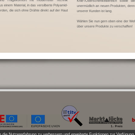
und Tragekomfort mit modernster Technik
Knie-/Oberschenkelbereich sowie d
aus einem Material, in das versilberte Polyamid-
unermüdlich an neuen Produkten, denn
rden, die sich ohne Drähte direkt auf der Haut
unserer Kunden ist lang.
Wählen Sie nun gern oben eine der Welt
über unsere Produkte zu verschaffen!
 die Nutzererfahrung zu verbessern und erweiterte Funktionen zur Verfügung 