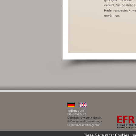
geringes Gewicht 
vereint. Sie besteht 
Fäden eingestrickt we
erwärmen.
Impressum
Datenschutz
Copyright © warmX GmbH.
© Design und Umsetzung -
September Werbeagentur
Diese Seite nutzt Cookies, um