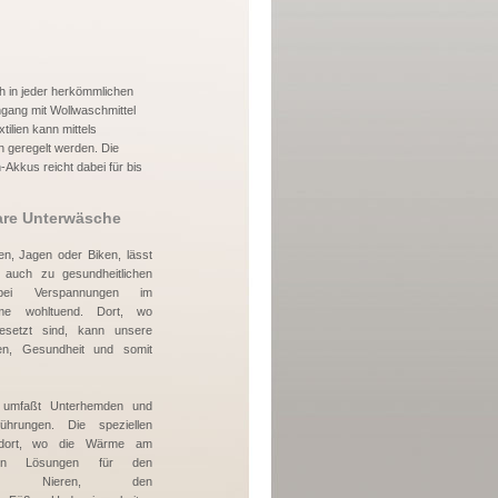
ch in jeder herkömmlichen
ang mit Wollwaschmittel
ilien kann mittels
n geregelt werden. Die
Akkus reicht dabei für bis
bare Unterwäsche
ten, Jagen oder Biken, lässt
auch zu gesundheitlichen
bei Verspannungen im
rme wohltuend. Dort, wo
esetzt sind, kann unsere
en, Gesundheit und somit
umfaßt Unterhemden und
ührungen. Die speziellen
s dort, wo die Wärme am
ieren Lösungen für den
, die Nieren, den